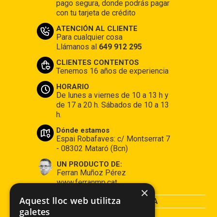
pago segura, donde podrás pagar
con tu tarjeta de crédito
ATENCIÓN AL CLIENTE
Para cualquier cosa
Llámanos al
649 912 295
CLIENTES CONTENTOS
Tenemos 16 años de experiencia
HORARIO
De lunes a viernes de 10 a 13 h y
de 17 a 20 h. Sábados de 10 a 13
h.
Dónde estamos
Espai Robafaves: c/ Montserrat 7
- 08302 Mataró (Bcn)
UN PRODUCTO DE:
Ferran Muñoz Pérez
www.ferranmp.cat
×
Aquest lloc web utilitza
CONDICIONES DE COMPRA
galetes
AVISO LEGAL