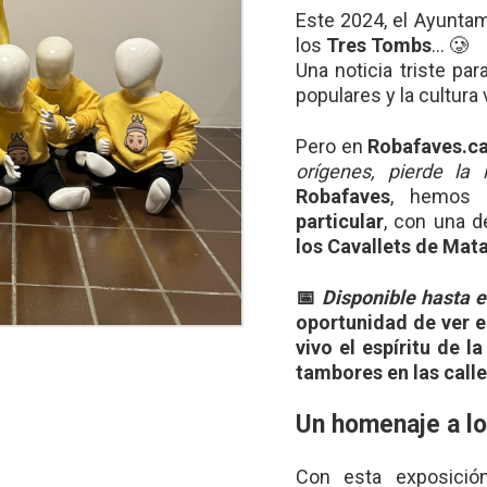
Este 2024, el Ayuntam
los
Tres Tombs
… 🥲
Una noticia triste pa
populares y la cultura
Pero en
Robafaves.ca
orígenes, pierde la 
Robafaves
, hemos 
particular
, con una d
los Cavallets de Mat
📅
Disponible hasta e
oportunidad de ver 
vivo el espíritu de l
tambores en las calle
Un homenaje a lo
Con esta exposició