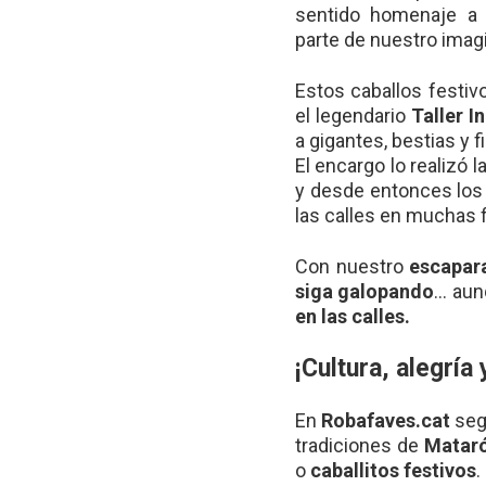
sentido homenaje a
parte de nuestro imagi
Estos caballos festiv
el legendario
Taller I
a gigantes, bestias y f
El encargo lo realizó l
y desde entonces los
las calles en muchas f
Con nuestro
escapar
siga galopando
… au
en las calles.
¡Cultura, alegría
En
Robafaves.cat
seg
tradiciones de
Matar
o
caballitos festivos
.