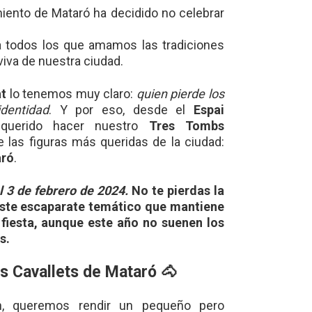
iento de Mataró ha decidido no celebrar
ra todos los que amamos las tradiciones
 viva de nuestra ciudad.
t
lo tenemos muy claro:
quien pierde los
identidad
. Y por eso, desde el
Espai
querido hacer nuestro
Tres Tombs
e las figuras más queridas de la ciudad:
aró
.
l 3 de febrero de 2024.
No te pierdas la
este escaparate temático que mantiene
a fiesta, aunque este año no suenen los
s.
s Cavallets de Mataró 🐴
n, queremos rendir un pequeño pero