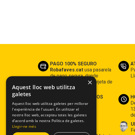
PAGO 100% SEGURO
A
Robafaves.cat
usa pasarela
Pa
de pago segura, donde
L
×
podrás pagar con tu tarjeta de
Aquest lloc web utilitza
crédito
galetes
CLIENTES CONTENTOS
H
Tenemos 16 años de
De
Aquest lloc web utilitza galetes per millorar
experiencia
13
l'experiència de l'usuari. En utilitzar el
de
nostre lloc web, accepteu totes les galetes
d’acord amb la nostra Política de galetes.
Dónde estamos
U
Llegir-ne més
Espai Robafaves: c/
F