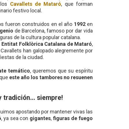
 los
Cavallets de Mataró
, que forman
nario festivo local.
os fueron construidos en el año
1992
en
ngenio
de Barcelona, famoso por dar vida
iguras de la cultura popular catalana.
a
Entitat Folklòrica Catalana de Mataró
,
 Cavallets han galopado alegremente por
iestas de la ciudad.
ate temático
, queremos que su espíritu
nque
este año los tambores no resuenen
 y tradición… siempre!
uimos apostando por mantener vivas las
ó
, ya sea con
gigantes
,
figuras de fuego