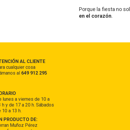
Porque la fiesta no s
en el corazón
.
TENCIÓN AL CLIENTE
ra cualquier cosa
lámanos al
649 912 295
ORARIO
 lunes a viernes de 10 a
 h y de 17 a 20 h. Sábados
 10 a 13 h.
N PRODUCTO DE:
erran Muñoz Pérez