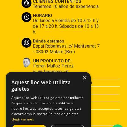
CLIENTES CONTENTOS
Tenemos 16 años de experiencia
HORARIO
De lunes a viernes de 10 a 13 h y
de 17 a 20 h. Sábados de 10 a 13
h.
Dónde estamos
Espai Robafaves: c/ Montserrat 7
- 08302 Mataró (Bcn)
UN PRODUCTO DE:
Ferran Muñoz Pérez
www.ferranmp.cat
×
Aquest lloc web utilitza
CONDICIONES DE COMPRA
galetes
AVISO LEGAL
POLÍTICA DE PRIVACIDAD
Aquest lloc web utilitza galetes per millorar
l'experiència de l'usuari. En utilitzar el
POLÍTICA DE COOKIES
nostre lloc web, accepteu totes les galetes
d’acord amb la nostra Política de galetes.
Llegir-ne més