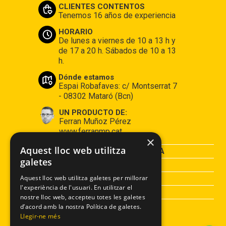
CLIENTES CONTENTOS
Tenemos 16 años de experiencia
HORARIO
De lunes a viernes de 10 a 13 h y
de 17 a 20 h. Sábados de 10 a 13
h.
Dónde estamos
Espai Robafaves: c/ Montserrat 7
- 08302 Mataró (Bcn)
UN PRODUCTO DE:
Ferran Muñoz Pérez
www.ferranmp.cat
×
Aquest lloc web utilitza
CONDICIONES DE COMPRA
galetes
AVISO LEGAL
POLÍTICA DE PRIVACIDAD
Aquest lloc web utilitza galetes per millorar
l'experiència de l'usuari. En utilitzar el
POLÍTICA DE COOKIES
nostre lloc web, accepteu totes les galetes
d’acord amb la nostra Política de galetes.
Llegir-ne més