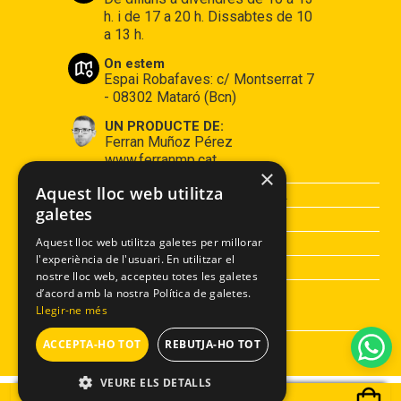
h. i de 17 a 20 h. Dissabtes de 10
a 13 h.
On estem
Espai Robafaves: c/ Montserrat 7
- 08302 Mataró (Bcn)
UN PRODUCTE DE:
Ferran Muñoz Pérez
www.ferranmp.cat
×
Aquest lloc web utilitza
CONDICIONS DE COMPRA
galetes
AVÍS LEGAL
POLÍTICA DE PRIVACITAT
Aquest lloc web utilitza galetes per millorar
l'experiència de l'usuari. En utilitzar el
POLÍTICA DE COOKIES
nostre lloc web, accepteu totes les galetes
d’acord amb la nostra Política de galetes.
Llegir-ne més
ACCEPTA-HO TOT
REBUTJA-HO TOT
VEURE ELS DETALLS