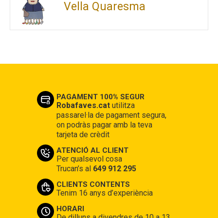
Vella Quaresma
PAGAMENT 100% SEGUR
Robafaves.cat
utilitza
passarel·la de pagament segura,
on podràs pagar amb la teva
tarjeta de crèdit
ATENCIÓ AL CLIENT
Per qualsevol cosa
Trucan’s al
649 912 295
CLIENTS CONTENTS
Tenim 16 anys d’experiència
HORARI
De dilluns a divendres de 10 a 13