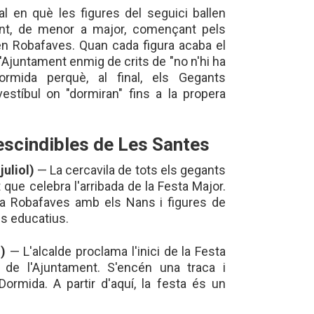
al en què les figures del seguici ballen
ent, de menor a major, començant pels
n Robafaves. Quan cada figura acaba el
 l'Ajuntament enmig de crits de "no n'hi ha
rmida perquè, al final, els Gegants
vestíbul on "dormiran" fins a la propera
escindibles de Les Santes
uliol)
— La cercavila de tots els gegants
t que celebra l'arribada de la Festa Major.
lia Robafaves amb els Nans i figures de
res educatius.
)
— L'alcalde proclama l'inici de la Festa
 de l'Ajuntament. S'encén una traca i
ormida. A partir d'aquí, la festa és un