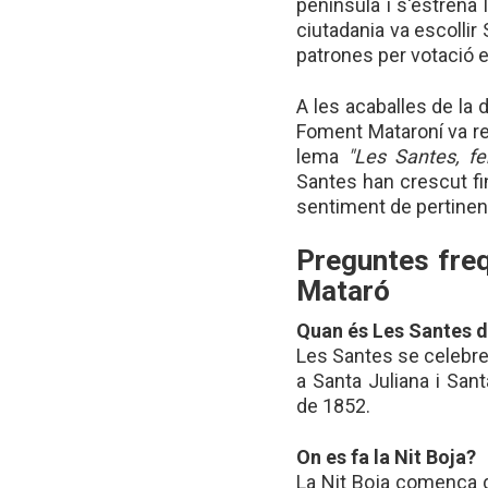
península i s'estrena
ciutadania va escolli
patrones per votació 
A les acaballes de la 
Foment Mataroní va re
lema
"Les Santes, f
Santes han crescut fin
sentiment de pertinen
Preguntes fre
Mataró
Quan és Les Santes 
Les Santes se celebren
a Santa Juliana i Sa
de 1852.
On es fa la Nit Boja?
La Nit Boja comença d