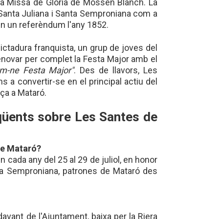
 la Missa de Glòria de Mossèn Blanch. La
r Santa Juliana i Santa Semproniana com a
en un referèndum l'any 1852.
dictadura franquista, un grup de joves del
novar per complet la Festa Major amb el
em-ne Festa Major"
. Des de llavors, Les
s a convertir-se en el principal actiu del
ça a Mataró.
qüents sobre Les Santes de
de Mataró?
 cada any del 25 al 29 de juliol, en honor
nta Semproniana, patrones de Mataró des
avant de l'Ajuntament, baixa per la Riera