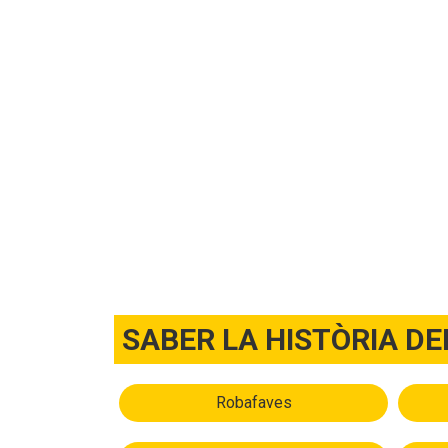
SABER LA HISTÒRIA D
Robafaves