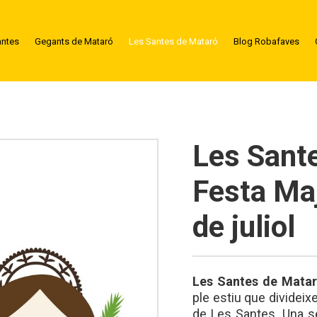
antes
Gegants de Mataró
Les Santes de Mataró
Blog Robafaves
Les Sant
Festa Maj
de juliol
Les Santes de Mata
ple estiu que divideix
de Les Santes. Una s