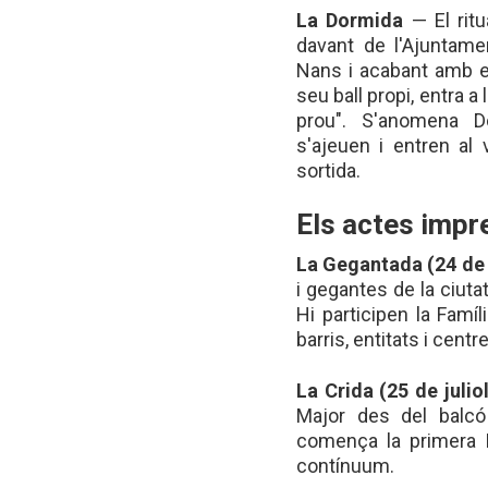
La Dormida
— El ritu
davant de l'Ajuntam
Nans i acabant amb e
seu ball propi, entra a
prou". S'anomena Do
s'ajeuen i entren al 
sortida.
Els actes impr
La Gegantada (24 de j
i gegantes de la ciuta
Hi participen la Famí
barris, entitats i cent
La Crida (25 de juliol
Major des del balcó
comença la primera D
contínuum.