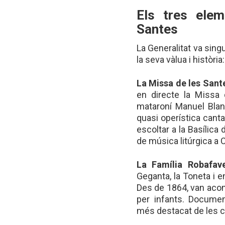
Els tres elem
Santes
La Generalitat va sing
la seva vàlua i història:
La Missa de les Sant
en directe la Missa 
mataroní Manuel Bla
quasi operística cant
escoltar a la Basílica
de música litúrgica a 
La Família Robafav
Geganta, la Toneta i en
Des de 1864, van acom
per infants. Documen
més destacat de les c