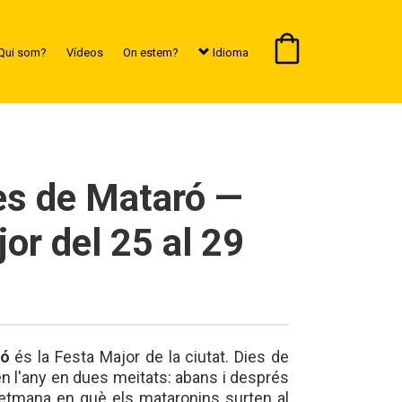
Qui som?
Vídeos
On estem?
Idioma
es de Mataró —
or del 25 al 29
ró
és la Festa Major de la ciutat. Dies de
en l'any en dues meitats: abans i després
etmana en què els mataronins surten al