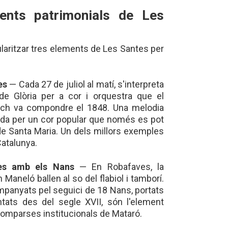
ents patrimonials de Les
ularitzar tres elements de Les Santes per
es
— Cada 27 de juliol al matí, s'interpreta
de Glòria per a cor i orquestra que el
nch va compondre el 1848. Una melodia
ada per un cor popular que només es pot
 de Santa Maria. Un dels millors exemples
Catalunya.
es amb els Nans
— En Robafaves, la
 Maneló ballen al so del flabiol i tamborí.
panyats pel seguici de 18 Nans, portats
tats des del segle XVII, són l'element
omparses institucionals de Mataró.