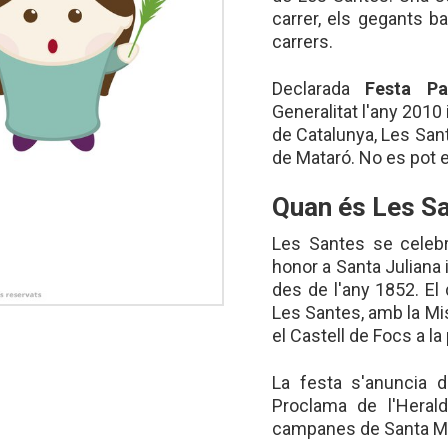
carrer, els gegants b
carrers.
Declarada
Festa Pa
Generalitat l'any 2010 
de Catalunya, Les Sant
de Mataró. No es pot 
Quan és Les S
Les Santes se celeb
honor a Santa Juliana
des de l'any 1852. El 
Les Santes, amb la Mis
el Castell de Focs a la 
La festa s'anuncia d
Proclama de l'Heral
campanes de Santa Mari