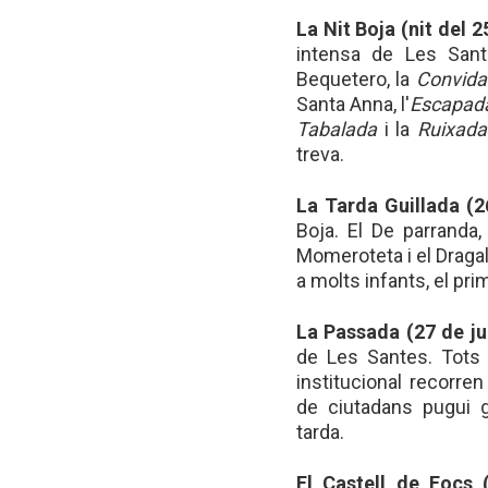
La Nit Boja (nit del 2
intensa de Les San
Bequetero, la
Convida
Santa Anna, l'
Escapada
Tabalada
i la
Ruixada
treva.
La Tarda Guillada (26
Boja. El De parranda,
Momeroteta i el Dragali
a molts infants, el pr
La Passada (27 de jul
de Les Santes. Tots 
institucional recorre
de ciutadans pugui 
tarda.
El Castell de Focs (