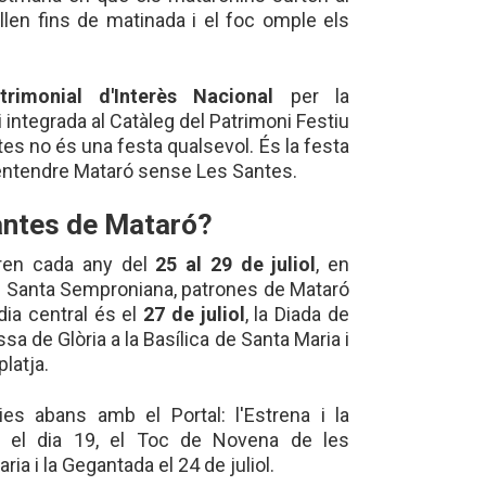
allen fins de matinada i el foc omple els
trimonial d'Interès Nacional
per la
i integrada al Catàleg del Patrimoni Festiu
es no és una festa qualsevol. És la festa
entendre Mataró sense Les Santes.
antes de Mataró?
ren cada any del
25 al 29 de juliol
, en
 i Santa Semproniana, patrones de Mataró
dia central és el
27 de juliol
, la Diada de
sa de Glòria a la Basílica de Santa Maria i
platja.
ies abans amb el Portal: l'Estrena i la
d el dia 19, el Toc de Novena de les
a i la Gegantada el 24 de juliol.