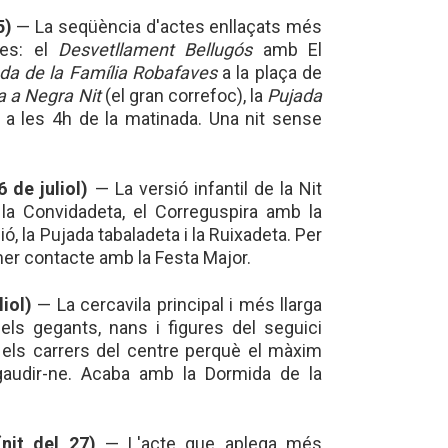
5)
— La seqüència d'actes enllaçats més
tes: el
Desvetllament Bellugós
amb El
da de la Família Robafaves
a la plaça de
 a Negra Nit
(el gran correfoc), la
Pujada
a les 4h de la matinada. Una nit sense
 de juliol)
— La versió infantil de la Nit
 la Convidadeta, el Correguspira amb la
ó, la Pujada tabaladeta i la Ruixadeta. Per
imer contacte amb la Festa Major.
iol)
— La cercavila principal i més llarga
els gegants, nans i figures del seguici
n els carrers del centre perquè el màxim
gaudir-ne. Acaba amb la Dormida de la
nit del 27)
— L'acte que aplega més