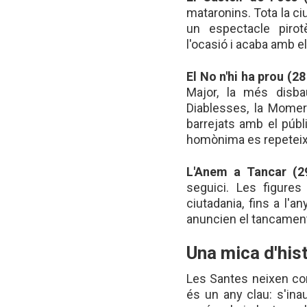
mataronins. Tota la ciut
un espectacle pirot
l'ocasió i acaba amb e
El No n'hi ha prou (28 
Major, la més disb
Diablesses, la Momero
barrejats amb el públ
homònima es repeteix
L'Anem a Tancar (29
seguici. Les figure
ciutadania, fins a l'a
anuncien el tancament 
Una mica d'his
Les Santes neixen com
és un any clau: s'inau