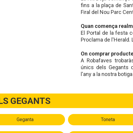
fins a la plaça de San
Firal del Nou Parc Cent
Quan comença realm
El Portal de la festa 
Proclama de l'Herald. La
On comprar producte
A Robafaves trobaràs
únics dels Gegants d
l'any a la nostra botiga 
ELS GEGANTS
Geganta
Toneta