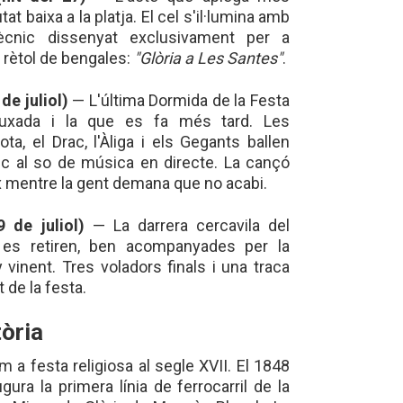
at baixa a la platja. El cel s'il·lumina amb
ècnic dissenyat exclusivament per a
l rètol de bengales:
"Glòria a Les Santes"
.
de juliol)
— L'última Dormida de la Festa
auxada i la que es fa més tard. Les
ta, el Drac, l'Àliga i els Gegants ballen
ic al so de música en directe. La cançó
 mentre la gent demana que no acabi.
 de juliol)
— La darrera cercavila del
s es retiren, ben acompanyades per la
ny vinent. Tres voladors finals i una traca
de la festa.
tòria
 a festa religiosa al segle XVII. El 1848
gura la primera línia de ferrocarril de la