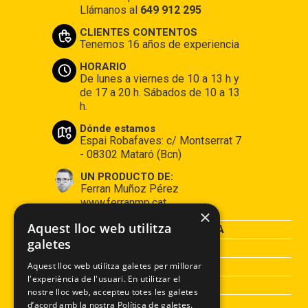
Llámanos al
649 912 295
CLIENTES CONTENTOS
Tenemos 16 años de experiencia
HORARIO
De lunes a viernes de 10 a 13 h y
de 17 a 20 h. Sábados de 10 a 13
h.
Dónde estamos
Espai Robafaves: c/ Montserrat 7
- 08302 Mataró (Bcn)
UN PRODUCTO DE:
Ferran Muñoz Pérez
www.ferranmp.cat
×
Aquest lloc web utilitza
CONDICIONES DE COMPRA
galetes
AVISO LEGAL
POLÍTICA DE PRIVACIDAD
Aquest lloc web utilitza galetes per millorar
l'experiència de l'usuari. En utilitzar el
POLÍTICA DE COOKIES
nostre lloc web, accepteu totes les galetes
d’acord amb la nostra Política de galetes.