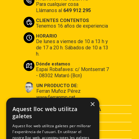
Para cualquier cosa
Llámanos al
649 912 295
CLIENTES CONTENTOS
Tenemos 16 años de experiencia
HORARIO
De lunes a viernes de 10 a 13 h y
de 17 a 20 h. Sábados de 10 a 13
h.
Dónde estamos
Espai Robafaves: c/ Montserrat 7
- 08302 Mataró (Bcn)
UN PRODUCTO DE:
Ferran Muñoz Pérez
www.ferranmp.cat
×
Aquest lloc web utilitza
CONDICIONES DE COMPRA
galetes
AVISO LEGAL
POLÍTICA DE PRIVACIDAD
Aquest lloc web utilitza galetes per millorar
l'experiència de l'usuari. En utilitzar el
POLÍTICA DE COOKIES
nostre lloc web, accepteu totes les galetes