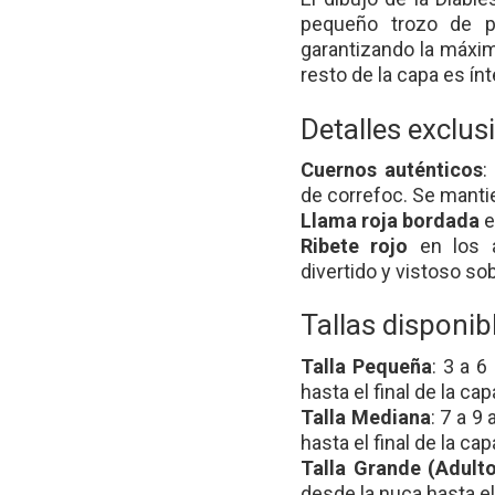
pequeño trozo de po
garantizando la máxima
resto de la capa es í
Detalles exclus
Cuernos auténticos
:
de correfoc. Se manti
Llama roja bordada
e
Ribete rojo
en los a
divertido y vistoso sob
Tallas disponib
Talla Pequeña
: 3 a 
hasta el final de la cap
Talla Mediana
: 7 a 9
hasta el final de la cap
Talla Grande (Adult
desde la nuca hasta el 