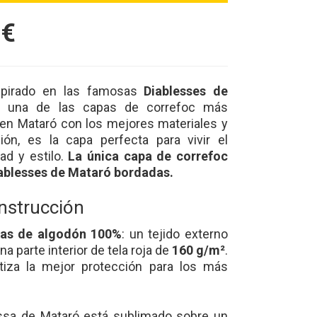
€
spirado en las famosas
Diablesses de
r una de las capas de correfoc más
 en Mataró con los mejores materiales y
ón, es la capa perfecta para vivir el
ad y estilo.
La única capa de correfoc
ablesses de Mataró bordadas.
onstrucción
as de algodón 100%
: un tejido externo
na parte interior de tela roja de
160 g/m²
.
ntiza la mejor protección para los más
lessa de Mataró está sublimado sobre un