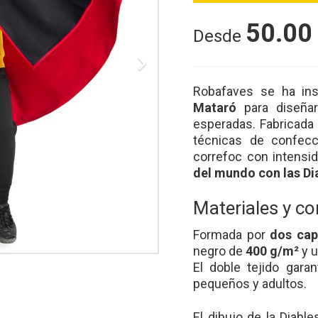
50.00
Desde
Next
Robafaves se ha in
Mataró
para diseña
esperadas. Fabricada
técnicas de confecci
correfoc con intensid
del mundo con las Di
Materiales y c
Formada por
dos cap
negro de
400 g/m²
y u
El doble tejido gara
pequeños y adultos.
El dibujo de la Diab