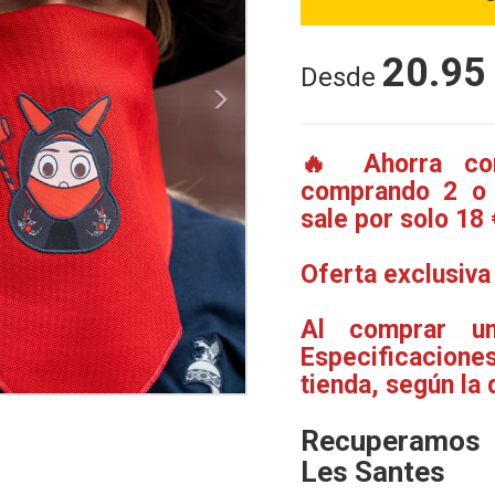
20.95
Desde
Next
🔥 Ahorra con
comprando 2 o 
sale por solo 18 
Oferta exclusiva 
Al comprar un
Especificacione
tienda, según la 
Recuperamos 
Les Santes