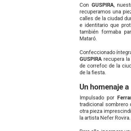
Con
GUSPIRA
, nues
recuperamos una piez
calles de la ciudad d
e identitario que pro
también formaba par
Mataró.
Confeccionado íntegr
GUSPIRA
recupera la
de correfoc de la ciu
de la fiesta.
Un homenaje a 
Impulsado por
Ferr
tradicional sombrero
otra pieza imprescindi
la artista Nefer Rovira.