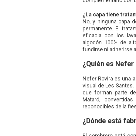
complementarlo con u
¿La capa tiene trata
No, y ninguna capa d
permanente. El tratam
eficacia con los la
algodón 100% de alto
fundirse ni adherirse a 
¿Quién es Nefer 
Nefer Rovira es una a
visual de Les Santes.
que forman parte de
Mataró, convertid
reconocibles de la fies
¿Dónde está fab
El sombrero está con