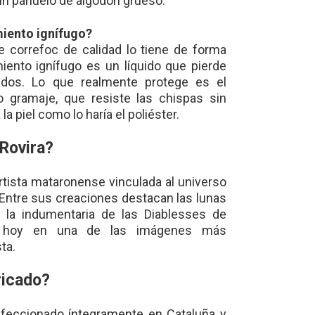
n pañuelo de algodón grueso.
miento ignífugo?
e correfoc de calidad lo tiene de forma
iento ignífugo es un líquido que pierde
vados. Lo que realmente protege es el
 gramaje, que resiste las chispas sin
la piel como lo haría el poliéster.
Rovira?
rtista mataronense vinculada al universo
 Entre sus creaciones destacan las lunas
 la indumentaria de las Diablesses de
as hoy en una de las imágenes más
ta.
ricado?
feccionado íntegramente en Cataluña y