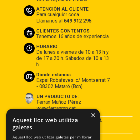
ATENCIÓN AL CLIENTE
Para cualquier cosa
Llámanos al
649 912 295
CLIENTES CONTENTOS
Tenemos 16 años de experiencia
HORARIO
De lunes a viernes de 10 a 13 h y
de 17 a 20 h. Sábados de 10 a 13
h.
Dónde estamos
Espai Robafaves: c/ Montserrat 7
- 08302 Mataró (Bcn)
UN PRODUCTO DE:
Ferran Muñoz Pérez
www.ferranmp.cat
×
Aquest lloc web utilitza
CONDICIONES DE COMPRA
galetes
AVISO LEGAL
POLÍTICA DE PRIVACIDAD
Aquest lloc web utilitza galetes per millorar