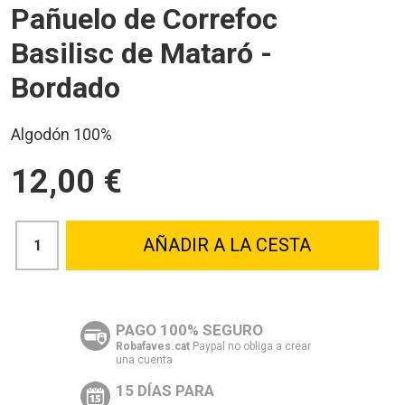
Pañuelo de Correfoc
Basilisc de Mataró -
Bordado
Algodón 100%
12,00 €
AÑADIR A LA CESTA
PAGO 100% SEGURO
Robafaves.cat
Paypal no obliga a crear
una cuenta
15 DÍAS PARA