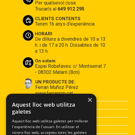
Per qualsevol cosa
Trucan’s al
649 912 295
CLIENTS CONTENTS
Tenim 16 anys d’experiència
HORARI
De dilluns a divendres de 10 a 13
h. i de 17 a 20 h. Dissabtes de 10
a 13 h.
On estem
Espai Robafaves: c/ Montserrat 7
- 08302 Mataró (Bcn)
UN PRODUCTE DE:
Ferran Muñoz Pérez
www.ferranmp.cat
×
Aquest lloc web utilitza
CONDICIONS DE COMPRA
galetes
AVÍS LEGAL
POLÍTICA DE PRIVACITAT
Aquest lloc web utilitza galetes per millorar
l'experiència de l'usuari. En utilitzar el
POLÍTICA DE COOKIES
nostre lloc web, accepteu totes les galetes