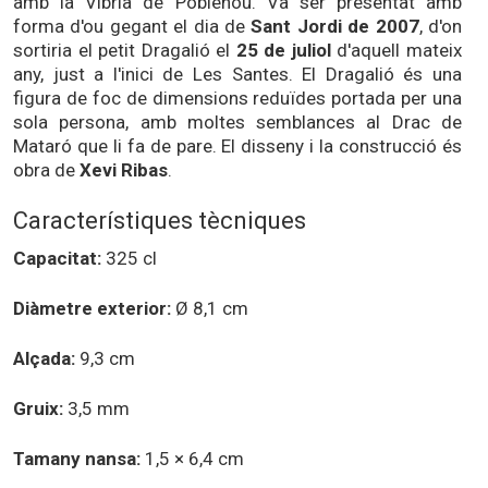
amb la Víbria de Poblenou. Va ser presentat amb
forma d'ou gegant el dia de
Sant Jordi de 2007
, d'on
sortiria el petit Dragalió el
25 de juliol
d'aquell mateix
any, just a l'inici de Les Santes. El Dragalió és una
figura de foc de dimensions reduïdes portada per una
sola persona, amb moltes semblances al Drac de
Mataró que li fa de pare. El disseny i la construcció és
obra de
Xevi Ribas
.
Característiques tècniques
Capacitat:
325 cl
Diàmetre exterior:
Ø 8,1 cm
Alçada:
9,3 cm
Gruix:
3,5 mm
Tamany nansa:
1,5 × 6,4 cm