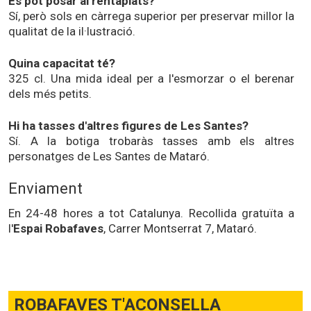
Es pot posar al rentaplats?
Sí, però sols en càrrega superior per preservar millor la
qualitat de la il·lustració.
Quina capacitat té?
325 cl. Una mida ideal per a l'esmorzar o el berenar
dels més petits.
Hi ha tasses d'altres figures de Les Santes?
Sí. A la botiga trobaràs tasses amb els altres
personatges de Les Santes de Mataró.
Enviament
En 24-48 hores a tot Catalunya. Recollida gratuïta a
l'
Espai Robafaves
, Carrer Montserrat 7, Mataró.
ROBAFAVES T'ACONSELLA