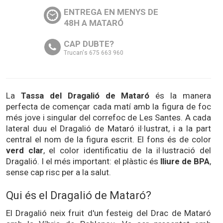
ENTREGA EN MENYS DE
48H A MATARÓ
CAP DUBTE?
Trucan's 675 663 960
La
Tassa del Dragalió de Mataró
és la manera
perfecta de començar cada matí amb la figura de foc
més jove i singular del correfoc de Les Santes. A cada
lateral duu el Dragalió de Mataró il·lustrat, i a la part
central el nom de la figura escrit. El fons és de color
verd clar
, el color identificatiu de la il·lustració del
Dragalió. I el més important: el plàstic és
lliure de BPA
,
sense cap risc per a la salut.
Qui és el Dragalió de Mataró?
El Dragalió neix fruit d'un festeig del Drac de Mataró