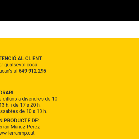
TENCIÓ AL CLIENT
r qualsevol cosa
ucan’s al
649 912 295
ORARI
 dilluns a divendres de 10
13 h. i de 17 a 20 h.
ssabtes de 10 a 13 h.
N PRODUCTE DE:
erran Muñoz Pérez
ww.ferranmp.cat