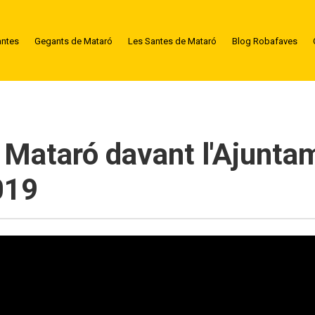
antes
Gegants de Mataró
Les Santes de Mataró
Blog Robafaves
e Mataró davant l'Ajunt
019