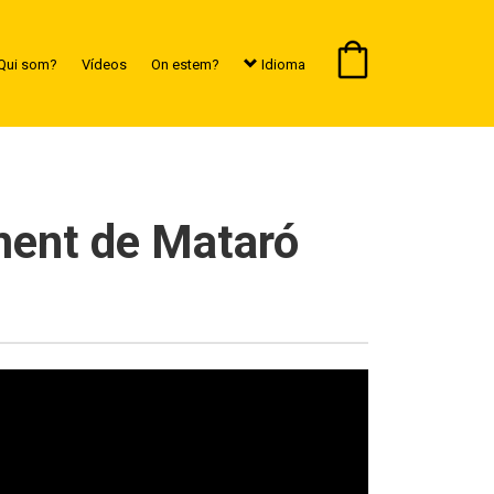
Qui som?
Vídeos
On estem?
Idioma
ament de Mataró