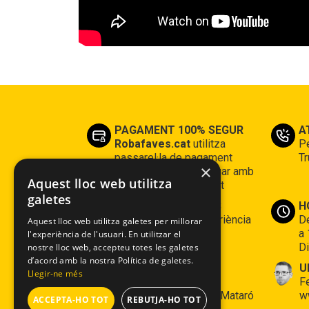
PAGAMENT 100% SEGUR
A
Robafaves.cat
utilitza
Pe
passarel·la de pagament
Tr
×
segura, on podràs pagar amb
Aquest lloc web utilitza
la teva tarjeta de crèdit
galetes
CLIENTS CONTENTS
H
Tenim 16 anys d’experiència
De
Aquest lloc web utilitza galetes per millorar
a 
l'experiència de l'usuari. En utilitzar el
Di
nostre lloc web, accepteu totes les galetes
d’acord amb la nostra Política de galetes.
On estem
U
Llegir-ne més
Espai Robafaves: c/
F
Montserrat 7 - 08302 Mataró
w
ACCEPTA-HO TOT
REBUTJA-HO TOT