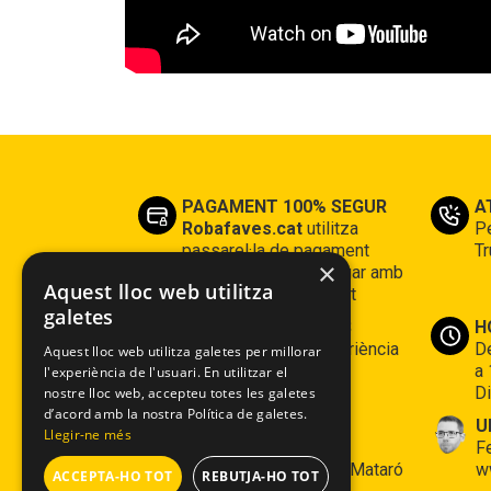
PAGAMENT 100% SEGUR
A
Robafaves.cat
utilitza
Pe
passarel·la de pagament
Tr
×
segura, on podràs pagar amb
Aquest lloc web utilitza
la teva tarjeta de crèdit
galetes
CLIENTS CONTENTS
H
Tenim 16 anys d’experiència
De
Aquest lloc web utilitza galetes per millorar
a 
l'experiència de l'usuari. En utilitzar el
Di
nostre lloc web, accepteu totes les galetes
d’acord amb la nostra Política de galetes.
On estem
U
Llegir-ne més
Espai Robafaves: c/
F
Montserrat 7 - 08302 Mataró
w
ACCEPTA-HO TOT
REBUTJA-HO TOT