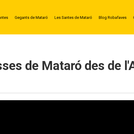
antes
Gegants de Mataró
Les Santes de Mataró
Blog Robafaves
sses de Mataró des de l