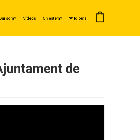
Qui som?
Vídeos
On estem?
Idioma
'Ajuntament de