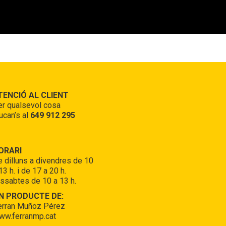
TENCIÓ AL CLIENT
r qualsevol cosa
ucan’s al
649 912 295
ORARI
 dilluns a divendres de 10
13 h. i de 17 a 20 h.
ssabtes de 10 a 13 h.
N PRODUCTE DE:
erran Muñoz Pérez
ww.ferranmp.cat