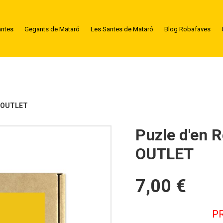
antes
Gegants de Mataró
Les Santes de Mataró
Blog Robafaves
— OUTLET
Puzle d'en 
OUTLET
7,00 €
P