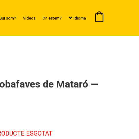
Qui som?
Vídeos
On estem?
Idioma
Robafaves de Mataró —
RODUCTE ESGOTAT