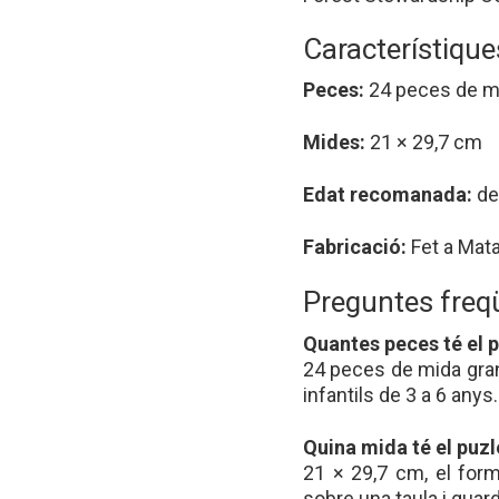
Característique
Peces:
24 peces de m
Mides:
21 × 29,7 cm
Edat recomanada:
de
Fabricació:
Fet a Mat
Preguntes freq
Quantes peces té el 
24 peces de mida gra
infantils de 3 a 6 anys.
Quina mida té el puz
21 × 29,7 cm, el for
sobre una taula i guard