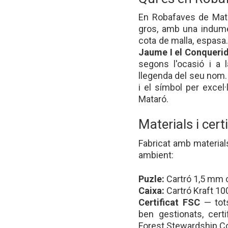
En Robafaves de Matar
gros, amb una indume
cota de malla, espasa...
Jaume I el Conqueri
segons l'ocasió i a
llegenda del seu nom. 
i el símbol per excel
Mataró.
Materials i cert
Fabricat amb material
ambient:
Puzle:
Cartró 1,5 mm c
Caixa:
Cartró Kraft 10
Certificat FSC
— tots
ben gestionats, cert
Forest Stewardship C