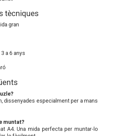
s tècniques
ida gran
 3 a 6 anys
aró
üents
puzle?
n, dissenyades especialment per a mans
le muntat?
mat A4. Una mida perfecta per muntar-lo
ar-lo fàcilment.