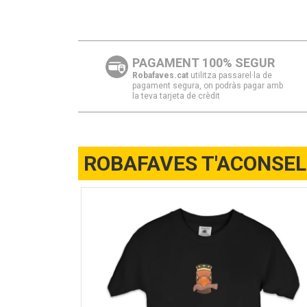
PAGAMENT 100% SEGUR
Robafaves.cat
utilitza passarel·la de
pagament segura, on podràs pagar amb
la teva tarjeta de crèdit
ROBAFAVES T'ACONSE