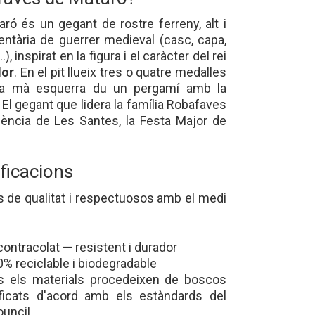
ó és un gegant de rostre ferreny, alt i
ntària de guerrer medieval (casc, capa,
), inspirat en la figura i el caràcter del rei
dor
. En el pit llueix tres o quatre medalles
 la mà esquerra du un pergamí amb la
El gegant que lidera la família Robafaves
·lència de Les Santes, la Festa Major de
ificacions
s de qualitat i respectuosos amb el medi
ontracolat — resistent i durador
0% reciclable i biodegradable
 els materials procedeixen de boscos
ificats d'acord amb els estàndards del
ouncil