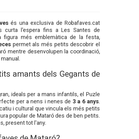
ves
és una exclusiva de Robafaves.cat
 curta l'espera fins a Les Santes de
a figura més emblemàtica de la festa,
eces
permet als més petits descobrir el
aró mentre desenvolupen la coordinació,
at manual.
tits amants dels Gegants de
n, ideals per a mans infantils, el Puzle
rfecte per a nens i nenes de
3 a 6 anys
.
tiu i cultural que vincula els més petits
ultura popular de Mataró des de ben petits.
, present tot l'any.
faves de Mataró?