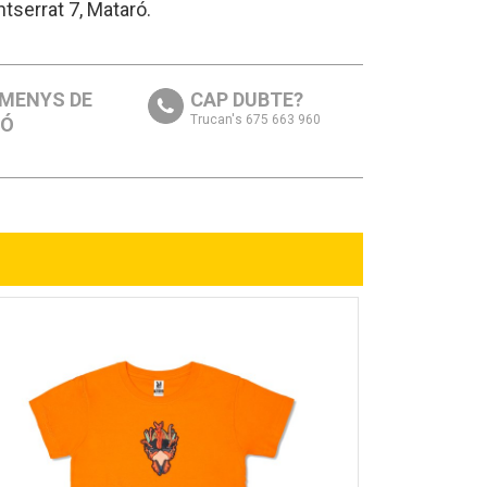
ntserrat 7, Mataró.
 MENYS DE
CAP DUBTE?
Trucan's 675 663 960
RÓ