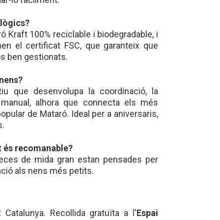
ològics?
ró Kraft 100% reciclable i biodegradable, i
nen el certificat FSC, que garanteix que
s ben gestionats.
 nens?
iu que desenvolupa la coordinació, la
tat manual, alhora que connecta els més
popular de Mataró. Ideal per a aniversaris,
s.
at és recomanable?
peces de mida gran estan pensades per
ació als nens més petits.
Catalunya. Recollida gratuïta a l'
Espai