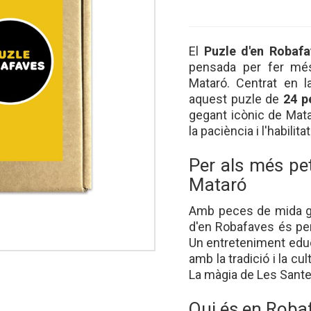
El
Puzle d'en Robafa
pensada per fer més
Mataró. Centrat en l
aquest puzle de
24 p
gegant icònic de Mat
la paciència i l'habilit
Per als més pe
Mataró
Amb peces de mida gra
d'en Robafaves és pe
Un entreteniment educa
amb la tradició i la c
La màgia de Les Santes
Qui és en Roba