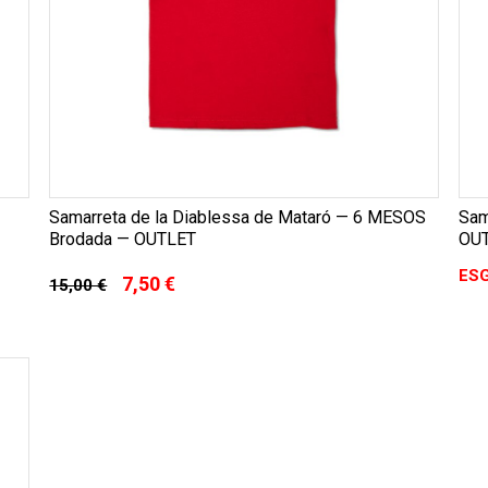
Samarreta de la Diablessa de Mataró — 6 MESOS
Sam
Brodada — OUTLET
OU
ES
7,50 €
15,00 €