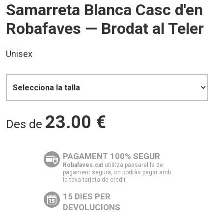
Samarreta Blanca Casc d'en
Robafaves — Brodat al Teler
Unisex
23.00
€
Des de
PAGAMENT 100% SEGUR
Robafaves.cat
utilitza passarel·la de
pagament segura, on podràs pagar amb
la teva tarjeta de crèdit
15 DIES PER
DEVOLUCIONS