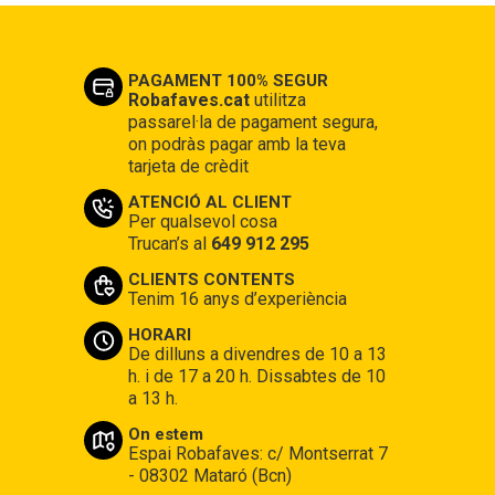
PAGAMENT 100% SEGUR
Robafaves.cat
utilitza
passarel·la de pagament segura,
on podràs pagar amb la teva
tarjeta de crèdit
ATENCIÓ AL CLIENT
Per qualsevol cosa
Trucan’s al
649 912 295
CLIENTS CONTENTS
Tenim 16 anys d’experiència
HORARI
De dilluns a divendres de 10 a 13
h. i de 17 a 20 h. Dissabtes de 10
a 13 h.
On estem
Espai Robafaves: c/ Montserrat 7
- 08302 Mataró (Bcn)