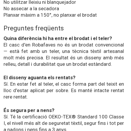
No utilitzar lleixiu ni blanquejador
No assecar a la secadora
Planxar màxim a 150°, no planxar el brodat
Preguntes freqüents
Quina diferència hi ha entre el brodat i el teler?
El casc d'en Robafaves no és un brodat convencional
— està fet amb un teler, una tècnica tèxtil artesanal
molt més precisa. El resultat és un disseny amb més
relleu, detall i durabilitat que un brodat estàndard.
El disseny aguanta els rentats?
Sí. En estar fet al teler, el casc forma part del teixit en
lloc d'estar aplicat per sobre. Es manté intacte rentat
rere rentat.
És segura per a nens?
Sí. Té la certificació OEKO-TEX® Standard 100 Classe
I, el nivell més alt de seguretat tèxtil, segur fins i tot per
a nadons i nens fins a 3 anys.