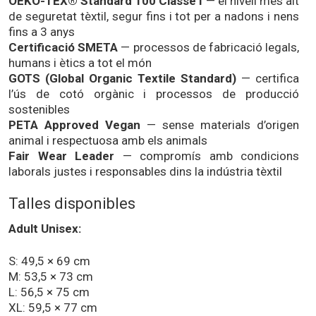
OEKO-TEX® Standard 100 Classe I
— el nivell més alt
de seguretat tèxtil, segur fins i tot per a nadons i nens
fins a 3 anys
Certificació SMETA
— processos de fabricació legals,
humans i ètics a tot el món
GOTS (Global Organic Textile Standard)
— certifica
l’ús de cotó orgànic i processos de producció
sostenibles
PETA Approved Vegan
— sense materials d’origen
animal i respectuosa amb els animals
Fair Wear Leader
— compromís amb condicions
laborals justes i responsables dins la indústria tèxtil
Talles disponibles
Adult Unisex:
S: 49,5 × 69 cm
M: 53,5 × 73 cm
L: 56,5 × 75 cm
XL: 59,5 × 77 cm