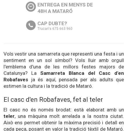
ENTREGA EN MENYS DE
48H A MATARÓ
CAP DUBTE?
Trucan's 675 663 960
Vols vestir una samarreta que representi una festa i un
sentiment en un sol símbol? Vols lluir amb orgull
l'emblema d'una de les millors festes majors de
Catalunya? La
Samarreta Blanca del Casc d'en
Robafaves
ja és aquí, pensada per als adults que
estimen la cultura i la tradició de Mataró.
El casc d'en Robafaves, fet al teler
El casc no és només brodat: està elaborat amb un
teler
, una màquina molt arrelada a la nostra ciutat.
Això ens permet obtenir la màxima precisió i detall en
cada peça, posant en valor la tradició tèxtil de Mataró.