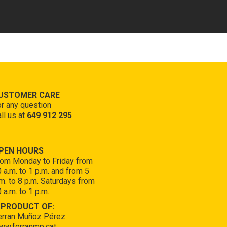
USTOMER CARE
r any question
ll us at
649 912 295
PEN HOURS
rom Monday to Friday from
 a.m. to 1 p.m. and from 5
m. to 8 p.m. Saturdays from
 a.m. to 1 p.m.
 PRODUCT OF:
erran Muñoz Pérez
ww.ferranmp.cat