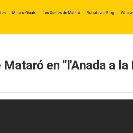
ntes
Mataro Giants
Les Santes de Mataró
Robafaves Blog
Who we
Mataró en "l'Anada a la