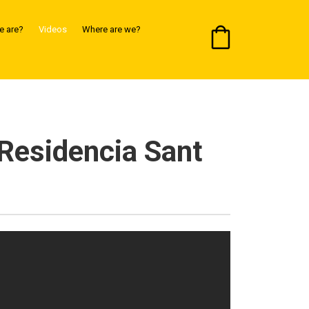
 are?
Videos
Where are we?
 Residencia Sant