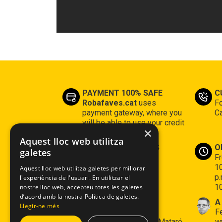
PAYMENT 100% SAFE
C
Robafaves.cat
uses
Fo
payment gateway, where you
Ca
will be able to use your credit
×
card
Aquest lloc web utilitza
HAPPY CUSTOMERS
O
galetes
We have 16 years of
F
experience
10
Aquest lloc web utilitza galetes per millorar
p.
l'experiència de l'usuari. En utilitzar el
10
nostre lloc web, accepteu totes les galetes
d’acord amb la nostra Política de galetes.
We we are
A
Llegir-ne més
Espai Robafaves: c/
F
Montserrat 7 - 08302 Mataró
w