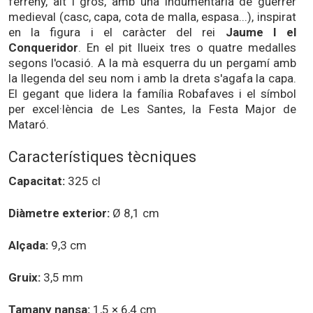
ferreny, alt i gros, amb una indumentària de guerrer
medieval (casc, capa, cota de malla, espasa...), inspirat
en la figura i el caràcter del rei
Jaume I el
Conqueridor
. En el pit llueix tres o quatre medalles
segons l'ocasió. A la mà esquerra du un pergamí amb
la llegenda del seu nom i amb la dreta s'agafa la capa.
El gegant que lidera la família Robafaves i el símbol
per excel·lència de Les Santes, la Festa Major de
Mataró.
Característiques tècniques
Capacitat:
325 cl
Diàmetre exterior:
Ø 8,1 cm
Alçada:
9,3 cm
Gruix:
3,5 mm
Tamany nansa:
1,5 × 6,4 cm