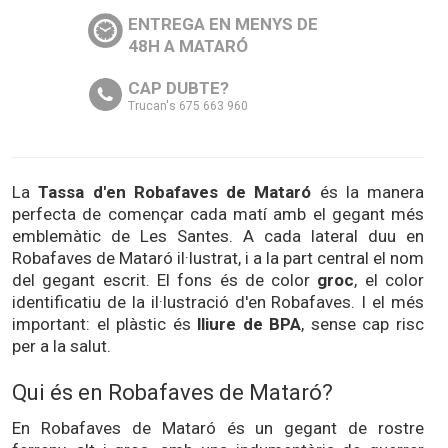
ENTREGA EN MENYS DE
48H A MATARÓ
CAP DUBTE?
Trucan's 675 663 960
La
Tassa d'en Robafaves de Mataró
és la manera
perfecta de començar cada matí amb el gegant més
emblemàtic de Les Santes. A cada lateral duu en
Robafaves de Mataró il·lustrat, i a la part central el nom
del gegant escrit. El fons és de color
groc
, el color
identificatiu de la il·lustració d'en Robafaves. I el més
important: el plàstic és
lliure de BPA
, sense cap risc
per a la salut.
Qui és en Robafaves de Mataró?
En Robafaves de Mataró és un gegant de rostre