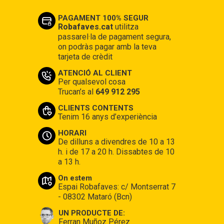
PAGAMENT 100% SEGUR
Robafaves.cat
utilitza
passarel·la de pagament segura,
on podràs pagar amb la teva
tarjeta de crèdit
ATENCIÓ AL CLIENT
Per qualsevol cosa
Trucan’s al
649 912 295
CLIENTS CONTENTS
Tenim 16 anys d’experiència
HORARI
De dilluns a divendres de 10 a 13
h. i de 17 a 20 h. Dissabtes de 10
a 13 h.
On estem
Espai Robafaves: c/ Montserrat 7
- 08302 Mataró (Bcn)
UN PRODUCTE DE:
Ferran Muñoz Pérez