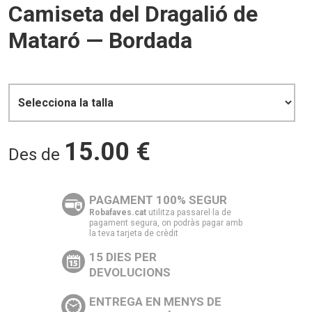
Camiseta del Dragalió de
Mataró — Bordada
15.00
€
Des de
PAGAMENT 100% SEGUR
Robafaves.cat
utilitza passarel·la de
pagament segura, on podràs pagar amb
la teva tarjeta de crèdit
15 DIES PER
DEVOLUCIONS
ENTREGA EN MENYS DE