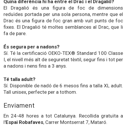
Quina diferència hi ha entre el Drac i el Dragalió?
El Dragalió és una figura de foc de dimensions
reduïdes portada per una sola persona, mentre que el
Drac és una figura de foc gran amb vuit punts de foc
fixes. El Dragalió té moltes semblances al Drac, que li
fa de pare.
És segura per a nadons?
Sí. Té la certificació OEKO-TEX® Standard 100 Classe
I, el nivell més alt de seguretat tèxtil, segur fins i tot per
a nadons i nens fins a 3 anys.
Té talla adult?
Sí. Disponible de nadó de 6 mesos fins a talla XL adult.
Tall unisex, perfecte per a tothom.
Enviament
En 24-48 hores a tot Catalunya. Recollida gratuïta a
l'
Espai Robafaves
, Carrer Montserrat 7, Mataró.