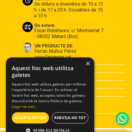
De dilluns a divendres de 10 a 13
h. i de 17 a 20 h. Dissabtes de 10
a 13 h.
On estem
Espai Robafaves: c/ Montserrat 7
- 08302 Mataró (Bcn)
UN PRODUCTE DE:
Ferran Muñoz Pérez
www.ferranmp.cat
×
Aquest lloc web utilitza
CONDICIONS DE COMPRA
galetes
AVÍS LEGAL
POLÍTICA DE PRIVACITAT
Aquest lloc web utilitza galetes per millorar
l'experiència de l'usuari. En utilitzar el
POLÍTICA DE COOKIES
nostre lloc web, accepteu totes les galetes
d’acord amb la nostra Política de galetes.
Llegir-ne més
ACCEPTA-HO TOT
REBUTJA-HO TOT
VEURE ELS DETALLS