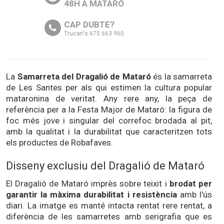
48H A MATARÓ
CAP DUBTE?
Trucan's 675 663 960
La
Samarreta del Dragalió de Mataró
és la samarreta
de Les Santes per als qui estimen la cultura popular
mataronina de veritat. Any rere any, la peça de
referència per a la Festa Major de Mataró: la figura de
foc més jove i singular del correfoc brodada al pit,
amb la qualitat i la durabilitat que caracteritzen tots
els productes de Robafaves.
Disseny exclusiu del Dragalió de Mataró
El Dragalió de Mataró imprès sobre teixit i
brodat per
garantir la màxima durabilitat i resistència
amb l'ús
diari. La imatge es manté intacta rentat rere rentat, a
diferència de les samarretes amb serigrafia que es