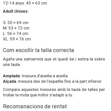
12-14 anys: 45 × 63 cm
Adult Unisex:
S: 50 × 69 cm
M: 53 × 72 cm
L: 56 × 74 cm
XL: 59 × 76 cm
Com escollir la talla correcta
Agafa una samarreta que et quedi bé i estira-la sobre
una taula.
Amplada
: mesura d'aixella a aixella
Alçada
: mesura des de l’espatlla fins a la part inferior
Compara aquestes mesures amb la taula de talles per
trobar la mida que millor s’adapti a tu.
Recomanacions de rentat