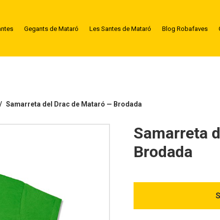
antes
Gegants de Mataró
Les Santes de Mataró
Blog Robafaves
Samarreta del Drac de Mataró — Brodada
Samarreta d
Brodada
S