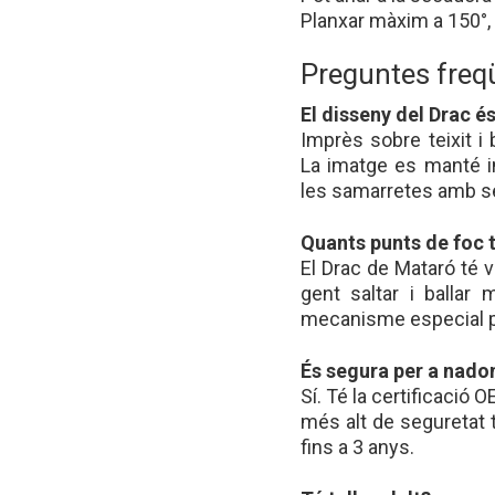
Planxar màxim a 150°, 
Preguntes freq
El disseny del Drac é
Imprès sobre teixit i 
La imatge es manté in
les samarretes amb se
Quants punts de foc 
El Drac de Mataró té 
gent saltar i ballar
mecanisme especial pe
És segura per a nado
Sí. Té la certificació
més alt de seguretat t
fins a 3 anys.