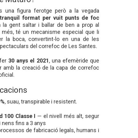
s una figura ferotge però a la vegada
tranquil format per vuit punts de foc
a gent saltar i ballar de ben a prop al
 A més, té un mecanisme especial que li
r la boca, convertint-lo en una de les
pectaculars del correfoc de Les Santes.
 fer
30 anys el 2021
, una efemèride que
r amb la creació de la capa de correfoc
ficial.
ficacions
0%
, suau, transpirable i resistent.
 100 Classe I
— el nivell més alt, segur
 i nens fins a 3 anys
rocessos de fabricació legals, humans i