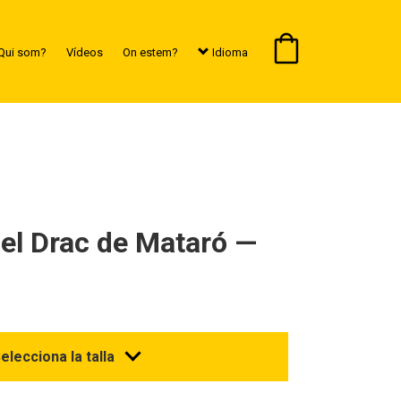
Qui som?
Vídeos
On estem?
Idioma
el Drac de Mataró —
elecciona la talla