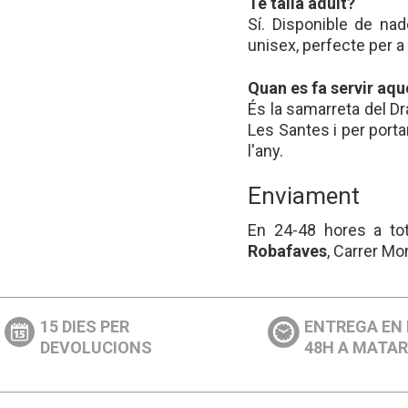
Té talla adult?
Sí. Disponible de nad
unisex, perfecte per a
Quan es fa servir aq
És la samarreta del Dr
Les Santes i per porta
l'any.
Enviament
En 24-48 hores a tot 
Robafaves
, Carrer Mo
15 DIES PER
ENTREGA EN
DEVOLUCIONS
48H A MATA