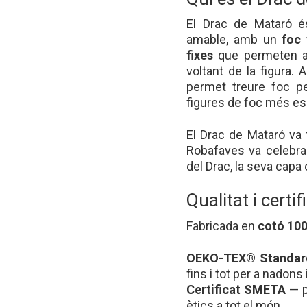
El Drac de Mataró é
amable, amb un
foc 
fixes
que permeten a l
voltant de la figura.
permet treure foc pe
figures de foc més es
El Drac de Mataró va
Robafaves va celebra
del Drac, la seva capa o
Qualitat i certi
Fabricada en
cotó 10
OEKO-TEX® Standard
fins i tot per a nadons
Certificat SMETA
— p
ètics a tot el món