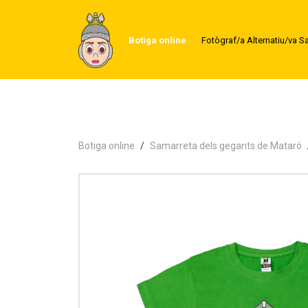
Botiga online
Fotògraf/a Alternatiu/va S
Botiga online
Samarreta dels gegants de Mataró