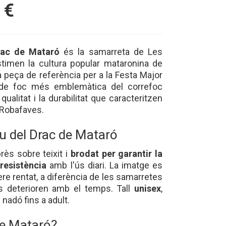
€
rac de Mataró
és la samarreta de Les
stimen la cultura popular mataronina de
 la peça de referència per a la Festa Major
a de foc més emblemàtica del correfoc
qualitat i la durabilitat que caracteritzen
 Robafaves.
u del Drac de Mataró
rès sobre teixit i
brodat per garantir la
 resistència
amb l'ús diari. La imatge es
ere rentat, a diferència de les samarretes
s deterioren amb el temps. Tall
unisex
,
 nadó fins a adult.
de Mataró?