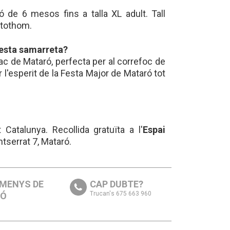
ó de 6 mesos fins a talla XL adult. Tall
 tothom.
uesta samarreta?
ac de Mataró, perfecta per al correfoc de
r l'esperit de la Festa Major de Mataró tot
Catalunya. Recollida gratuïta a l'
Espai
ntserrat 7, Mataró.
 MENYS DE
CAP DUBTE?
Trucan's 675 663 960
RÓ