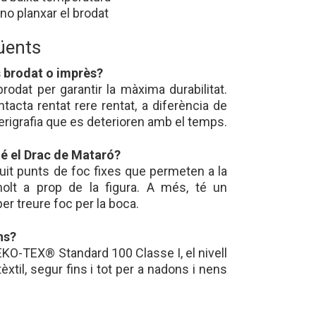
no planxar el brodat
üents
s brodat o imprès?
brodat per garantir la màxima durabilitat.
tacta rentat rere rentat, a diferència de
rigrafia que es deterioren amb el temps.
té el Drac de Mataró?
vuit punts de foc fixes que permeten a la
 molt a prop de la figura. A més, té un
r treure foc per la boca.
ns?
 OEKO-TEX® Standard 100 Classe I, el nivell
èxtil, segur fins i tot per a nadons i nens