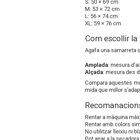
S: 50 × 69 cm
M: 53 × 72 cm
L: 56 × 74 cm
XL: 59 × 76 cm
Com escollir la 
Agafa una samarreta qu
Amplada
: mesura d'aix
Alçada
: mesura des de 
Compara aquestes mesu
mida que millor s’adapt
Recomanacions
Rentar a màquina màx.
Rentar amb colors sim
No utilitzar lleixiu ni 
Pot anar a la secadora