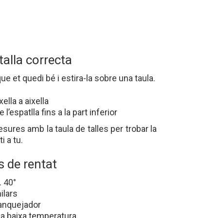
talla correcta
e et quedi bé i estira-la sobre una taula.
ella a aixella
l’espatlla fins a la part inferior
res amb la taula de talles per trobar la
i a tu.
 de rentat
 40°
ilars
blanquejador
 a baixa temperatura