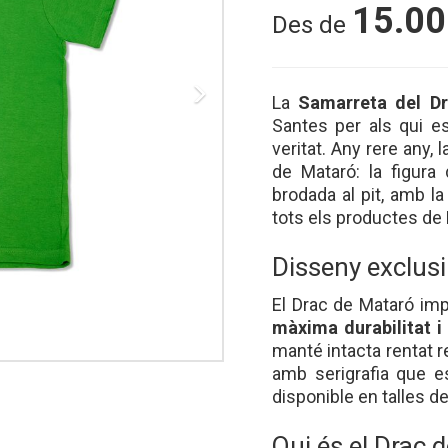
15.00
Des de
Next
La
Samarreta del D
Santes per als qui e
veritat. Any rere any,
de Mataró: la figur
brodada al pit, amb la 
tots els productes de
Disseny exclusi
El Drac de Mataró imp
màxima durabilitat i
manté intacta rentat r
amb serigrafia que e
disponible en talles de
Qui és el Drac 