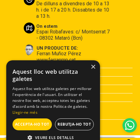
De dilluns a divendres de 10 a 13
h. i de 17 a 20 h. Dissabtes de 10
a 13 h.
On estem
Espai Robafaves: c/ Montserrat 7
- 08302 Mataró (Bcn)
UN PRODUCTE DE:
Ferran Muñoz Pérez
www.ferranmp.cat
×
Aquest lloc web utilitza
CONDICIONS DE COMPRA
galetes
AVÍS LEGAL
POLÍTICA DE PRIVACITAT
Aquest lloc web utilitza galetes per millorar
l'experiència de l'usuari. En utilitzar el
POLÍTICA DE COOKIES
nostre lloc web, accepteu totes les galetes
d’acord amb la nostra Política de galetes.
Llegir-ne més
ACCEPTA-HO TOT
REBUTJA-HO TOT
VEURE ELS DETALLS