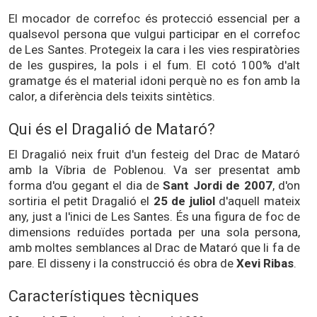
El mocador de correfoc és protecció essencial per a
qualsevol persona que vulgui participar en el correfoc
de Les Santes. Protegeix la cara i les vies respiratòries
de les guspires, la pols i el fum. El cotó 100% d'alt
gramatge és el material idoni perquè no es fon amb la
calor, a diferència dels teixits sintètics.
Qui és el Dragalió de Mataró?
El Dragalió neix fruit d'un festeig del Drac de Mataró
amb la Víbria de Poblenou. Va ser presentat amb
forma d'ou gegant el dia de
Sant Jordi de 2007
, d'on
sortiria el petit Dragalió el
25 de juliol
d'aquell mateix
any, just a l'inici de Les Santes. És una figura de foc de
dimensions reduïdes portada per una sola persona,
amb moltes semblances al Drac de Mataró que li fa de
pare. El disseny i la construcció és obra de
Xevi Ribas
.
Característiques tècniques