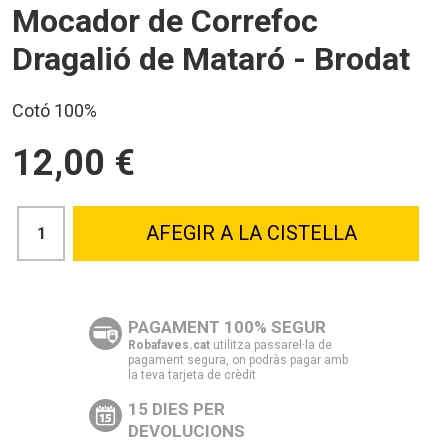
Mocador de Correfoc
Dragalió de Mataró - Brodat
Cotó 100%
12,00 €
AFEGIR A LA CISTELLA
PAGAMENT 100% SEGUR
Robafaves.cat
utilitza passarel·la de
pagament segura, on podràs pagar amb
la teva tarjeta de crèdit
15 DIES PER
DEVOLUCIONS