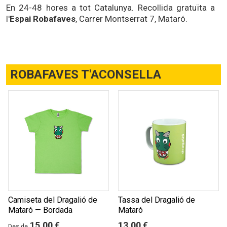
En 24-48 hores a tot Catalunya. Recollida gratuïta a
l'
Espai Robafaves
, Carrer Montserrat 7, Mataró.
ROBAFAVES T'ACONSELLA
Camiseta del Dragalió de
Tassa del Dragalió de
Mataró — Bordada
Mataró
15,00 €
13,00 €
Des de