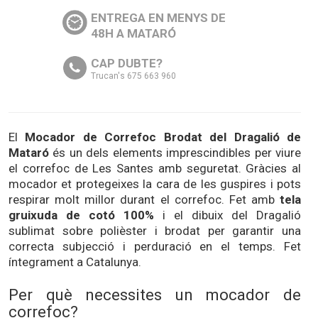
ENTREGA EN MENYS DE
48H A MATARÓ
CAP DUBTE?
Trucan's 675 663 960
El
Mocador de Correfoc Brodat del Dragalió de
Mataró
és un dels elements imprescindibles per viure
el correfoc de Les Santes amb seguretat. Gràcies al
mocador et protegeixes la cara de les guspires i pots
respirar molt millor durant el correfoc. Fet amb
tela
gruixuda de cotó 100%
i el dibuix del Dragalió
sublimat sobre polièster i brodat per garantir una
correcta subjecció i perduració en el temps. Fet
íntegrament a Catalunya.
Per què necessites un mocador de
correfoc?