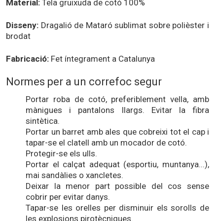
Material:
Tela gruixuda de cotó 100%
Disseny:
Dragalió de Mataró sublimat sobre polièster i
brodat
Fabricació:
Fet íntegrament a Catalunya
Normes per a un correfoc segur
Portar roba de cotó, preferiblement vella, amb
mànigues i pantalons llargs. Evitar la fibra
sintètica.
Portar un barret amb ales que cobreixi tot el cap i
tapar-se el clatell amb un mocador de cotó.
Protegir-se els ulls.
Portar el calçat adequat (esportiu, muntanya...),
mai sandàlies o xancletes.
Deixar la menor part possible del cos sense
cobrir per evitar danys.
Tapar-se les orelles per disminuir els sorolls de
les explosions pirotècniques.