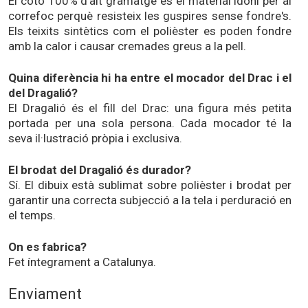
El cotó 100% d'alt gramatge és el material idoni per al
correfoc perquè resisteix les guspires sense fondre's.
Els teixits sintètics com el polièster es poden fondre
amb la calor i causar cremades greus a la pell.
Quina diferència hi ha entre el mocador del Drac i el
del Dragalió?
El Dragalió és el fill del Drac: una figura més petita
portada per una sola persona. Cada mocador té la
seva il·lustració pròpia i exclusiva.
El brodat del Dragalió és durador?
Sí. El dibuix està sublimat sobre polièster i brodat per
garantir una correcta subjecció a la tela i perduració en
el temps.
On es fabrica?
Fet íntegrament a Catalunya.
Enviament