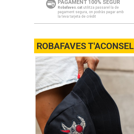
PAGAMENT 100% SEGUR
Robafaves.cat
utilitza passarel·la de
pagament segura, on podràs pagar amb
la teva tarjeta de crèdit
ROBAFAVES T'ACONSE