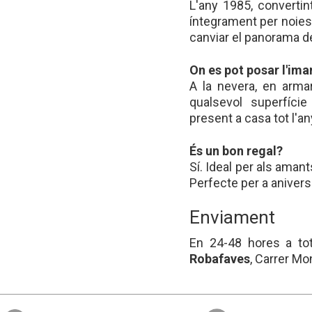
L'any 1985, convertin
íntegrament per noies
canviar el panorama de
On es pot posar l'ima
A la nevera, en armar
qualsevol superfíci
present a casa tot l'an
És un bon regal?
Sí. Ideal per als aman
Perfecte per a aniversa
Enviament
En 24-48 hores a tot 
Robafaves
, Carrer Mo