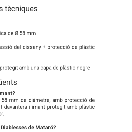
s tècniques
lica de Ø 58 mm
ssió del disseny + protecció de plàstic
protegit amb una capa de plàstic negre
üents
'imant?
e 58 mm de diàmetre, amb protecció de
part davantera i imant protegit amb plàstic
r.
s Diablesses de Mataró?