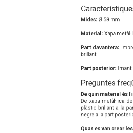
Característique
Mides:
Ø 58 mm
Material:
Xapa metàl·
Part davantera:
Impre
brillant
Part posterior:
Imant 
Preguntes freq
De quin material és l
De xapa metàl·lica d
plàstic brillant a la 
negre a la part posterio
Quan es van crear le