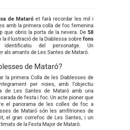
ssa de Mataró
et farà recordar les mil i
es amb la primera colla de foc femenina
p que obris la porta de la nevera. De
58
 la il·lustració de la Diablessa sobre
fons
identificatiu del personatge. Un
per als amants de Les Santes de Mataró.
ablesses de Mataró?
ar la primera Colla de les Diablesses de
ntegrament per noies, amb l'objectiu
ama de Les Santes de Mataró amb una
osarada de festa i foc. Un acte pioner que
re el panorama de les colles de foc a
esses de Mataró són les amfitriones de
t, el gran correfoc de Les Santes, i un
imats de la Festa Major de Mataró.