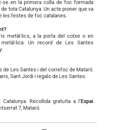
t-se en la primera colla de foc formada
 de tota Catalunya. Un acte pioner que va
 les festes de foc catalanes.
nt?
is metàl·lics, a la porta del cotxe o en
e metàl·lica. Un record de Les Santes
y.
ts de Les Santes i del correfoc de Mataró.
ris, Sant Jordi i regals de Les Santes.
Catalunya. Recollida gratuïta a l'
Espai
ntserrat 7, Mataró.