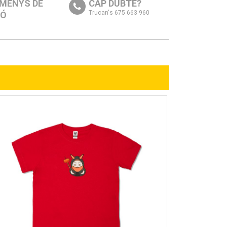
 MENYS DE
CAP DUBTE?
Trucan's 675 663 960
RÓ