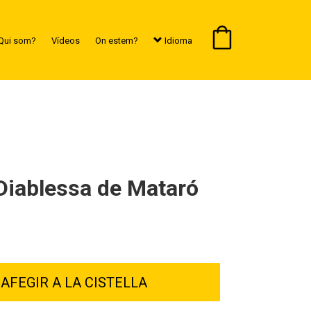
Qui som?
Vídeos
On estem?
Idioma
 Diablessa de Mataró
AFEGIR A LA CISTELLA