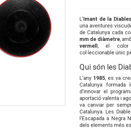
L'
Imant de la Diable
una aventures viscud
de Catalunya cada co
mm de diàmetre
, amb
vermell
, el color 
col·leccionable únic 
Qui són les Di
L'any
1985
, es va cre
Catalunya formada í
d'innovar el progr
aportació valenta i ag
va canviar per semp
Catalunya. Les Diabl
l'Escapada a Negra Ni
dels elements més est