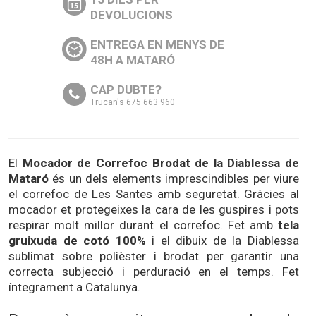
DEVOLUCIONS
ENTREGA EN MENYS DE
48H A MATARÓ
CAP DUBTE?
Trucan's 675 663 960
El
Mocador de Correfoc Brodat de la Diablessa de
Mataró
és un dels elements imprescindibles per viure
el correfoc de Les Santes amb seguretat. Gràcies al
mocador et protegeixes la cara de les guspires i pots
respirar molt millor durant el correfoc. Fet amb
tela
gruixuda de cotó 100%
i el dibuix de la Diablessa
sublimat sobre polièster i brodat per garantir una
correcta subjecció i perduració en el temps. Fet
íntegrament a Catalunya.