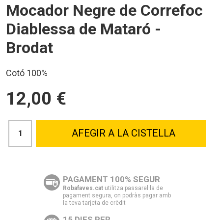
Mocador Negre de Correfoc
Diablessa de Mataró -
Brodat
Cotó 100%
12,00 €
AFEGIR A LA CISTELLA
PAGAMENT 100% SEGUR
Robafaves.cat
utilitza passarel·la de
pagament segura, on podràs pagar amb
la teva tarjeta de crèdit
15 DIES PER