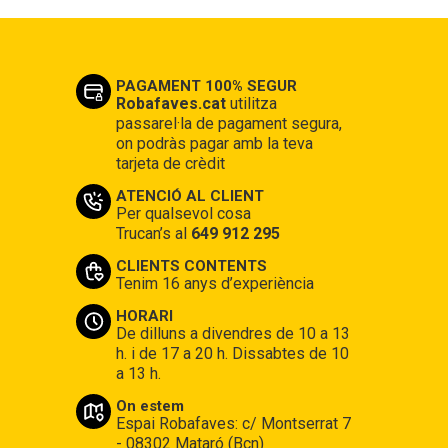
PAGAMENT 100% SEGUR
Robafaves.cat
utilitza
passarel·la de pagament segura,
on podràs pagar amb la teva
tarjeta de crèdit
ATENCIÓ AL CLIENT
Per qualsevol cosa
Trucan’s al
649 912 295
CLIENTS CONTENTS
Tenim 16 anys d’experiència
HORARI
De dilluns a divendres de 10 a 13
h. i de 17 a 20 h. Dissabtes de 10
a 13 h.
On estem
Espai Robafaves: c/ Montserrat 7
- 08302 Mataró (Bcn)