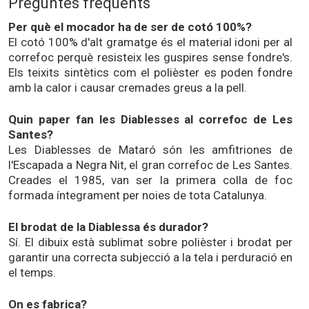
Preguntes freqüents
Per què el mocador ha de ser de cotó 100%?
El cotó 100% d'alt gramatge és el material idoni per al
correfoc perquè resisteix les guspires sense fondre's.
Els teixits sintètics com el polièster es poden fondre
amb la calor i causar cremades greus a la pell.
Quin paper fan les Diablesses al correfoc de Les
Santes?
Les Diablesses de Mataró són les amfitriones de
l'Escapada a Negra Nit, el gran correfoc de Les Santes.
Creades el 1985, van ser la primera colla de foc
formada íntegrament per noies de tota Catalunya.
El brodat de la Diablessa és durador?
Sí. El dibuix està sublimat sobre polièster i brodat per
garantir una correcta subjecció a la tela i perduració en
el temps.
On es fabrica?